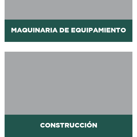
limpiadores de alta presión y aspiradores industriales
conmutación, máquinas de perforación y especiales,
Sistemas de transporte, elementos de mando y
Maquinaria De Equipamiento
MAQUINARIA DE EQUIPAMIENTO
más información
mineras y mucho más.
construcción de edificios comerciales, las empresas
eslingas redondas para la construcción de carreteras, la
compresores, eslingas de cadena, eslingas de elevación,
soldadura, fresadoras de hormigón y solado,
Maquinaria de construcción y ejes, unidades de
CONSTRUCCIÓN
Construcción