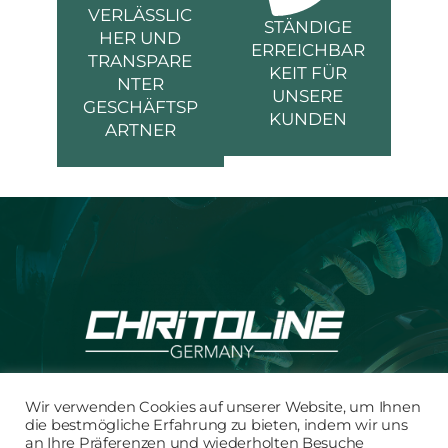
VERLÄSSLIC
STÄNDIGE
HER UND
ERREICHBAR
TRANSPARE
KEIT FÜR
NTER
UNSERE
GESCHÄFTSP
KUNDEN
ARTNER
Wir verwenden Cookies auf unserer Website, um Ihnen
die bestmögliche Erfahrung zu bieten, indem wir uns
KONTAKT / IMPRESSUM
an Ihre Präferenzen und wiederholten Besuche