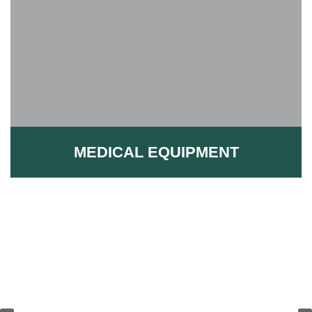
Mehr Infos
antivirale Luftreinigungssysteme
Medizinisch zertifizierte Mund-Nasenschutz-Masken und
Medical Equipment
MEDICAL EQUIPMENT